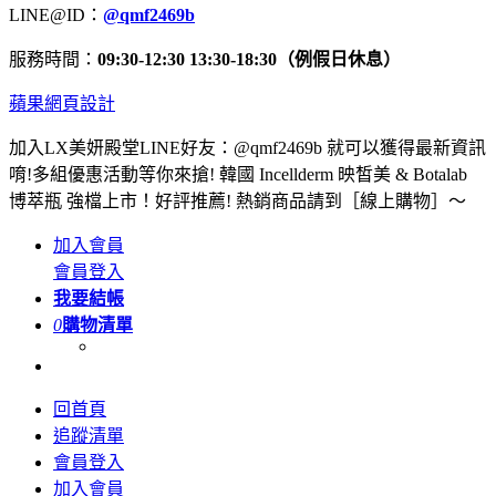
LINE@ID：
@qmf2469b
服務時間：
09:30-12:30 13:30-18:30（例假日休息）
蘋果網頁設計
加入LX美妍殿堂LINE好友：@qmf2469b 就可以獲得最新資訊
唷!多組優惠活動等你來搶! 韓國 Incellderm 映皙美 & Botalab
博萃瓶 強檔上市！好評推薦! 熱銷商品請到［線上購物］～
加入會員
會員登入
我要結帳
0
購物清單
回首頁
追蹤清單
會員登入
加入會員