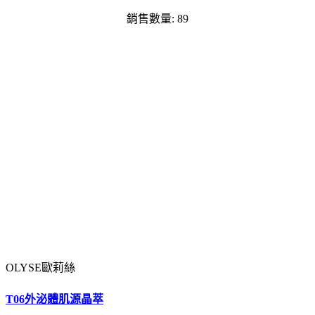
銷售數量: 89
OLYSE歐莉絲
T06外泌體肌源晶萃