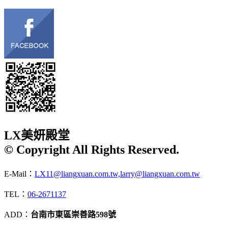
LX美妍殿堂
© Copyright All Rights Reserved.
E-Mail：
LX11@liangxuan.com.tw,larry@liangxuan.com.tw
TEL：
06-2671137
ADD：
台南市東區崇善路598號