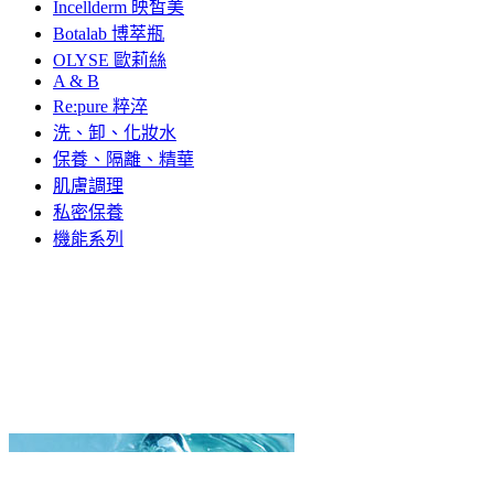
Incellderm 映皙美
Botalab 博萃瓶
OLYSE 歐莉絲
A & B
Re:pure 粹淬
洗、卸、化妝水
保養、隔離、精華
肌膚調理
私密保養
機能系列