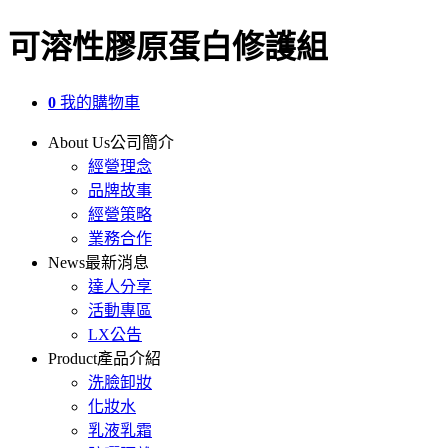
可溶性膠原蛋白修護組
0
我的購物車
About Us
公司簡介
經營理念
品牌故事
經營策略
業務合作
News
最新消息
達人分享
活動專區
LX公告
Product
產品介紹
洗臉卸妝
化妝水
乳液乳霜