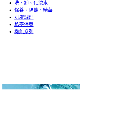
洗、卸、化妝水
保養、隔離、精華
肌膚調理
私密保養
機能系列