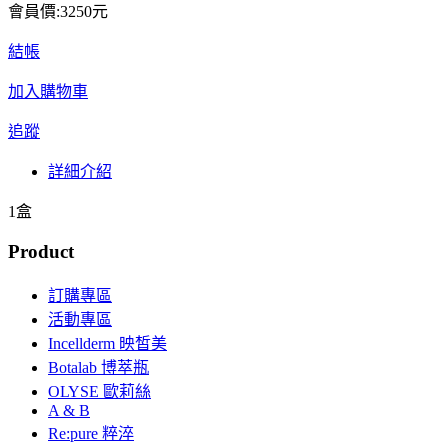
會員價:3250元
結帳
加入購物車
追蹤
詳細介紹
1盒
Product
訂購專區
活動專區
Incellderm 映皙美
Botalab 博萃瓶
OLYSE 歐莉絲
A & B
Re:pure 粹淬