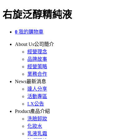
右旋泛醇精純液
0
我的購物車
About Us
公司簡介
經營理念
品牌故事
經營策略
業務合作
News
最新消息
達人分享
活動專區
LX公告
Product
產品介紹
洗臉卸妝
化妝水
乳液乳霜