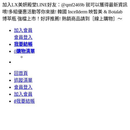
加入LX美妍殿堂LINE好友：@qmf2469b 就可以獲得最新資訊
唷!多組優惠活動等你來搶! 韓國 Incellderm 映皙美 & Botalab
博萃瓶 強檔上市！好評推薦! 熱銷商品請到［線上購物］～
加入會員
會員登入
我要結帳
0
購物清單
回首頁
追蹤清單
會員登入
加入會員
0
我要結帳