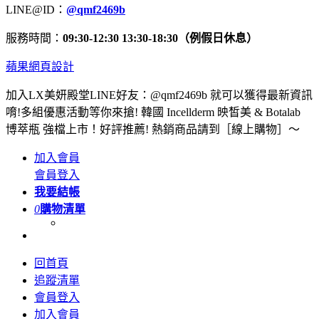
LINE@ID：
@qmf2469b
服務時間：
09:30-12:30 13:30-18:30（例假日休息）
蘋果網頁設計
加入LX美妍殿堂LINE好友：@qmf2469b 就可以獲得最新資訊
唷!多組優惠活動等你來搶! 韓國 Incellderm 映皙美 & Botalab
博萃瓶 強檔上市！好評推薦! 熱銷商品請到［線上購物］～
加入會員
會員登入
我要結帳
0
購物清單
回首頁
追蹤清單
會員登入
加入會員