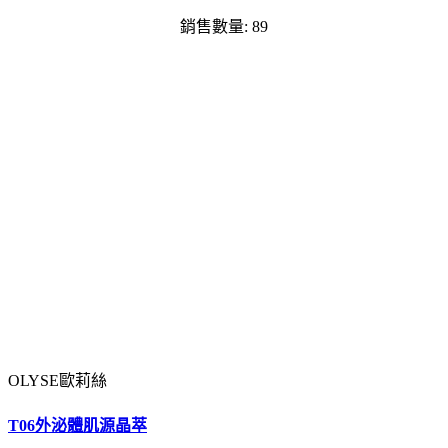
銷售數量: 89
OLYSE歐莉絲
T06外泌體肌源晶萃