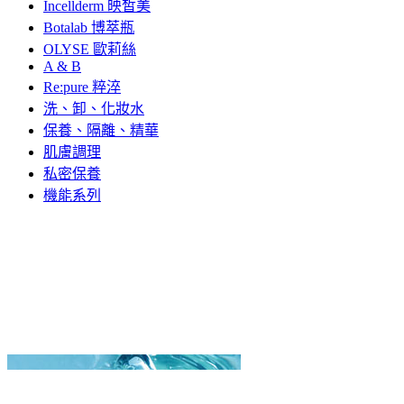
Incellderm 映皙美
Botalab 博萃瓶
OLYSE 歐莉絲
A & B
Re:pure 粹淬
洗、卸、化妝水
保養、隔離、精華
肌膚調理
私密保養
機能系列