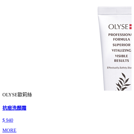
OLYSE歐莉絲
抗痘洗顏霜
$ 940
MORE