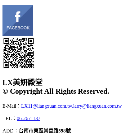
LX美妍殿堂
© Copyright All Rights Reserved.
E-Mail：
LX11@liangxuan.com.tw,larry@liangxuan.com.tw
TEL：
06-2671137
ADD：
台南市東區崇善路598號