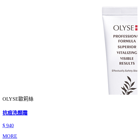
OLYSE歐莉絲
抗痘洗顏霜
$ 940
MORE