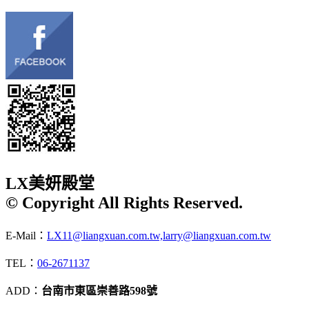
LX美妍殿堂
© Copyright All Rights Reserved.
E-Mail：
LX11@liangxuan.com.tw,larry@liangxuan.com.tw
TEL：
06-2671137
ADD：
台南市東區崇善路598號