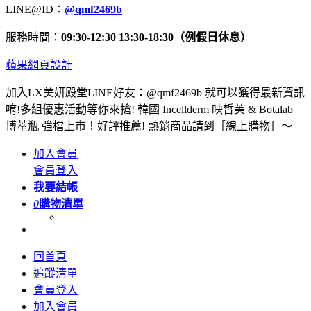
LINE@ID：
@qmf2469b
服務時間：
09:30-12:30 13:30-18:30（例假日休息）
蘋果網頁設計
加入LX美妍殿堂LINE好友：@qmf2469b 就可以獲得最新資訊
唷!多組優惠活動等你來搶! 韓國 Incellderm 映皙美 & Botalab
博萃瓶 強檔上市！好評推薦! 熱銷商品請到［線上購物］～
加入會員
會員登入
我要結帳
0
購物清單
回首頁
追蹤清單
會員登入
加入會員