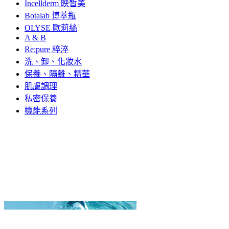
Incellderm 映皙美
Botalab 博萃瓶
OLYSE 歐莉絲
A & B
Re:pure 粹淬
洗、卸、化妝水
保養、隔離、精華
肌膚調理
私密保養
機能系列