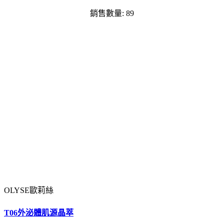
銷售數量: 89
OLYSE歐莉絲
T06外泌體肌源晶萃