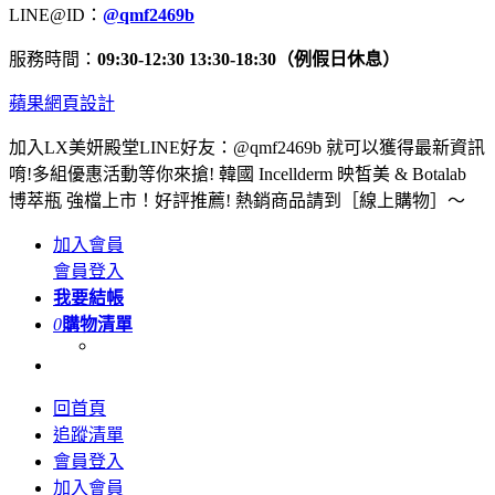
LINE@ID：
@qmf2469b
服務時間：
09:30-12:30 13:30-18:30（例假日休息）
蘋果網頁設計
加入LX美妍殿堂LINE好友：@qmf2469b 就可以獲得最新資訊
唷!多組優惠活動等你來搶! 韓國 Incellderm 映皙美 & Botalab
博萃瓶 強檔上市！好評推薦! 熱銷商品請到［線上購物］～
加入會員
會員登入
我要結帳
0
購物清單
回首頁
追蹤清單
會員登入
加入會員