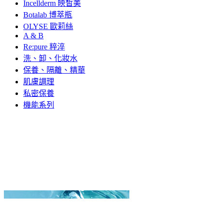
Incellderm 映皙美
Botalab 博萃瓶
OLYSE 歐莉絲
A & B
Re:pure 粹淬
洗、卸、化妝水
保養、隔離、精華
肌膚調理
私密保養
機能系列