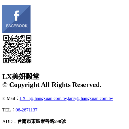
LX美妍殿堂
© Copyright All Rights Reserved.
E-Mail：
LX11@liangxuan.com.tw,larry@liangxuan.com.tw
TEL：
06-2671137
ADD：
台南市東區崇善路598號