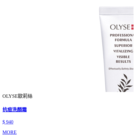
OLYSE歐莉絲
抗痘洗顏霜
$ 940
MORE