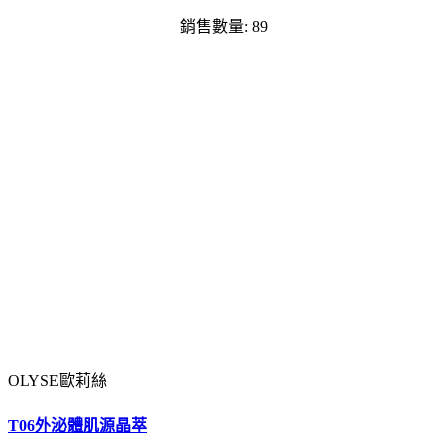
銷售數量: 89
OLYSE歐莉絲
T06外泌體肌源晶萃