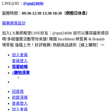
LINE@ID：
@qmf2469b
服務時間：
09:30-12:30 13:30-18:30（例假日休息）
蘋果網頁設計
加入LX美妍殿堂LINE好友：@qmf2469b 就可以獲得最新資訊
唷!多組優惠活動等你來搶! 韓國 Incellderm 映皙美 & Botalab
博萃瓶 強檔上市！好評推薦! 熱銷商品請到［線上購物］～
加入會員
會員登入
我要結帳
0
購物清單
回首頁
追蹤清單
會員登入
加入會員