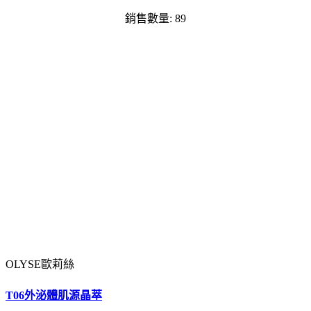
銷售數量: 89
OLYSE歐莉絲
T06外泌體肌源晶萃