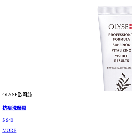
OLYSE歐莉絲
抗痘洗顏霜
$ 940
MORE