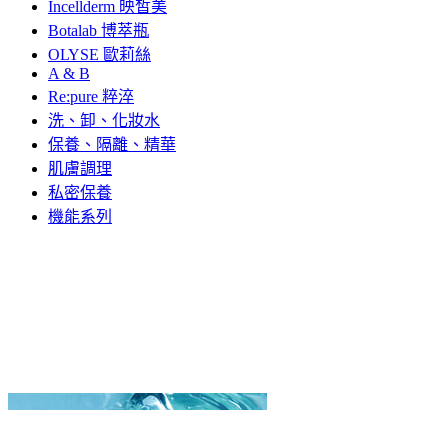
Incellderm 映皙美
Botalab 博萃瓶
OLYSE 歐莉絲
A & B
Re:pure 粹淬
洗、卸、化妝水
保養、隔離、精華
肌膚調理
私密保養
機能系列