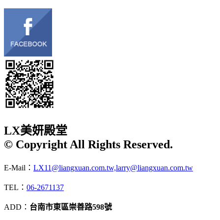
LX美妍殿堂
© Copyright All Rights Reserved.
E-Mail：
LX11@liangxuan.com.tw,larry@liangxuan.com.tw
TEL：
06-2671137
ADD：
台南市東區崇善路598號