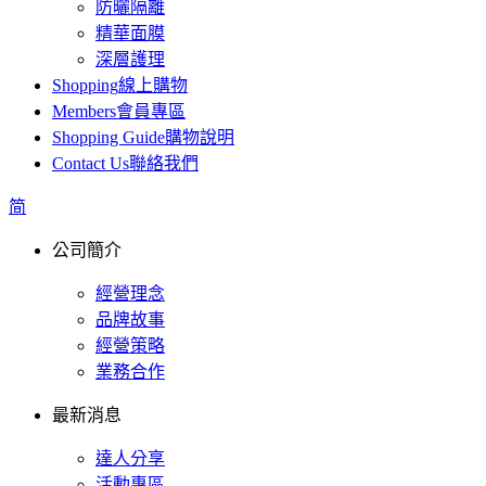
防曬隔離
精華面膜
深層護理
Shopping
線上購物
Members
會員專區
Shopping Guide
購物說明
Contact Us
聯絡我們
简
公司簡介
經營理念
品牌故事
經營策略
業務合作
最新消息
達人分享
活動專區