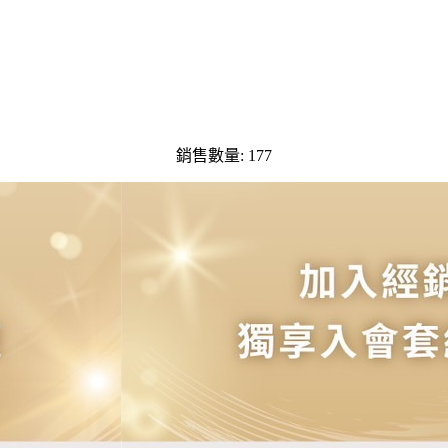
銷售數量: 177