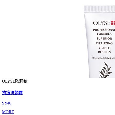
OLYSE歐莉絲
抗痘洗顏霜
$ 940
MORE