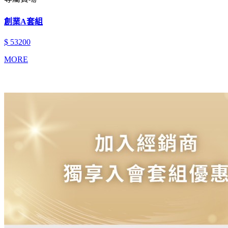
創業A套組
$ 53200
MORE