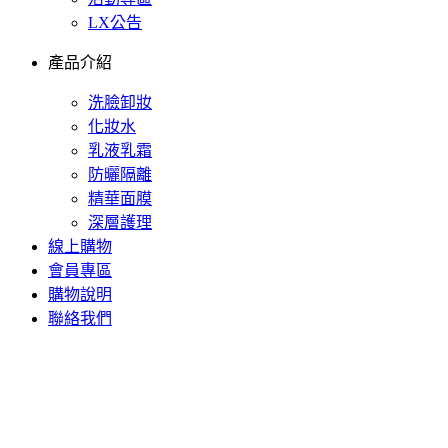
LX公告
產品介紹
洗臉卸妝
化妝水
乳液乳霜
防曬隔離
精華面膜
深層護理
線上購物
會員專區
購物說明
聯絡我們