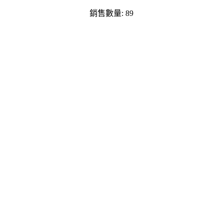
銷售數量: 89