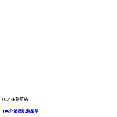
OLYSE歐莉絲
T06外泌體肌源晶萃