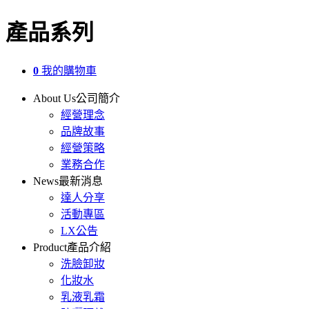
產品系列
0
我的購物車
About Us
公司簡介
經營理念
品牌故事
經營策略
業務合作
News
最新消息
達人分享
活動專區
LX公告
Product
產品介紹
洗臉卸妝
化妝水
乳液乳霜