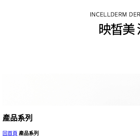
產品系列
回首頁
產品系列