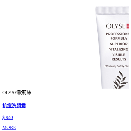
OLYSE歐莉絲
抗痘洗顏霜
$ 940
MORE