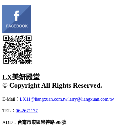
LX美妍殿堂
© Copyright All Rights Reserved.
E-Mail：
LX11@liangxuan.com.tw,larry@liangxuan.com.tw
TEL：
06-2671137
ADD：
台南市東區崇善路598號