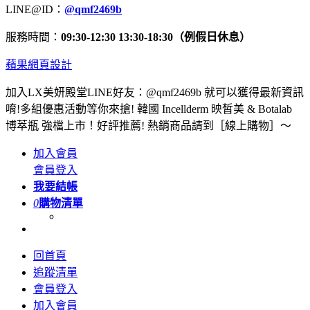
LINE@ID：
@qmf2469b
服務時間：
09:30-12:30 13:30-18:30（例假日休息）
蘋果網頁設計
加入LX美妍殿堂LINE好友：@qmf2469b 就可以獲得最新資訊
唷!多組優惠活動等你來搶! 韓國 Incellderm 映皙美 & Botalab
博萃瓶 強檔上市！好評推薦! 熱銷商品請到［線上購物］～
加入會員
會員登入
我要結帳
0
購物清單
回首頁
追蹤清單
會員登入
加入會員