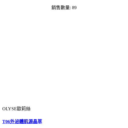
銷售數量: 89
OLYSE歐莉絲
T06外泌體肌源晶萃