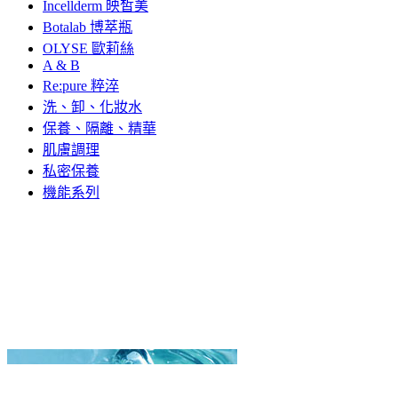
Incellderm 映皙美
Botalab 博萃瓶
OLYSE 歐莉絲
A & B
Re:pure 粹淬
洗、卸、化妝水
保養、隔離、精華
肌膚調理
私密保養
機能系列