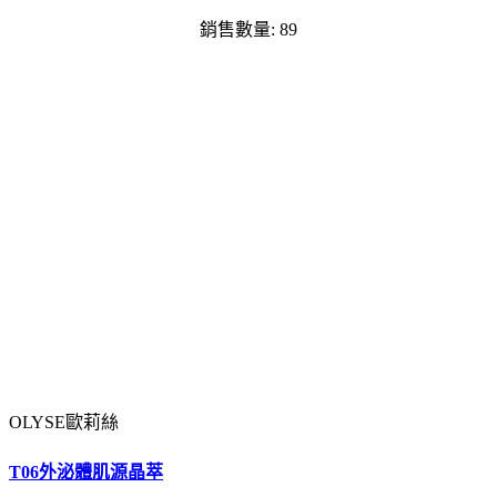
銷售數量: 89
OLYSE歐莉絲
T06外泌體肌源晶萃