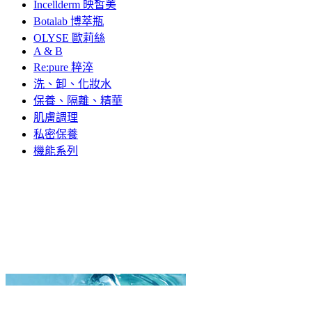
Incellderm 映皙美
Botalab 博萃瓶
OLYSE 歐莉絲
A & B
Re:pure 粹淬
洗、卸、化妝水
保養、隔離、精華
肌膚調理
私密保養
機能系列