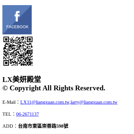
LX美妍殿堂
© Copyright All Rights Reserved.
E-Mail：
LX11@liangxuan.com.tw,larry@liangxuan.com.tw
TEL：
06-2671137
ADD：
台南市東區崇善路598號