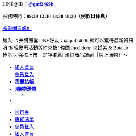
LINE@ID：
@qmf2469b
服務時間：
09:30-12:30 13:30-18:30（例假日休息）
蘋果網頁設計
加入LX美妍殿堂LINE好友：@qmf2469b 就可以獲得最新資訊
唷!多組優惠活動等你來搶! 韓國 Incellderm 映皙美 & Botalab
博萃瓶 強檔上市！好評推薦! 熱銷商品請到［線上購物］～
加入會員
會員登入
我要結帳
0
購物清單
回首頁
追蹤清單
會員登入
加入會員