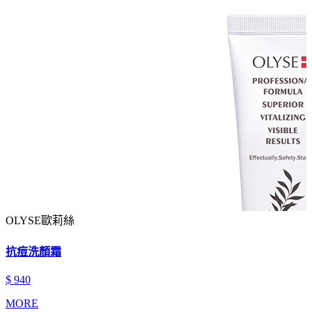
OLYSE歐莉絲
抗痘洗顏霜
$ 940
MORE