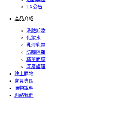
LX公告
產品介紹
洗臉卸妝
化妝水
乳液乳霜
防曬隔離
精華面膜
深層護理
線上購物
會員專區
購物說明
聯絡我們