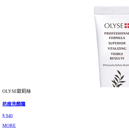
OLYSE歐莉絲
抗痘洗顏霜
$ 940
MORE