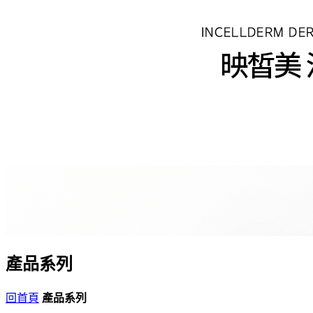
產品系列
回首頁
產品系列