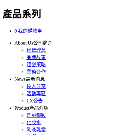
產品系列
0
我的購物車
About Us
公司簡介
經營理念
品牌故事
經營策略
業務合作
News
最新消息
達人分享
活動專區
LX公告
Product
產品介紹
洗臉卸妝
化妝水
乳液乳霜