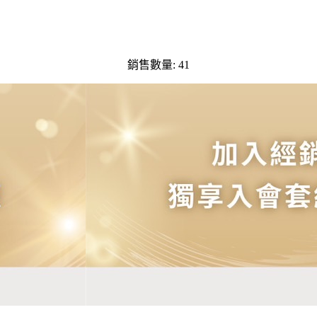
銷售數量: 41