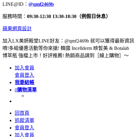
LINE@ID：
@qmf2469b
服務時間：
09:30-12:30 13:30-18:30（例假日休息）
蘋果網頁設計
加入LX美妍殿堂LINE好友：@qmf2469b 就可以獲得最新資訊
唷!多組優惠活動等你來搶! 韓國 Incellderm 映皙美 & Botalab
博萃瓶 強檔上市！好評推薦! 熱銷商品請到［線上購物］～
加入會員
會員登入
我要結帳
0
購物清單
回首頁
追蹤清單
會員登入
加入會員