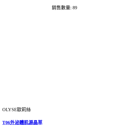
銷售數量: 89
OLYSE歐莉絲
T06外泌體肌源晶萃