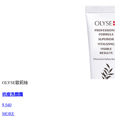
OLYSE歐莉絲
抗痘洗顏霜
$ 940
MORE