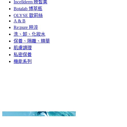
Incellderm 映皙美
Botalab 博萃瓶
OLYSE 歐莉絲
A & B
Re:pure 粹淬
洗、卸、化妝水
保養、隔離、精華
肌膚調理
私密保養
機能系列