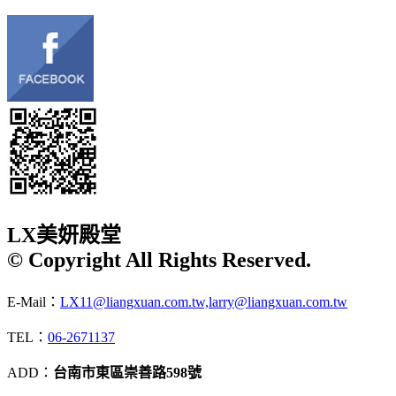
LX美妍殿堂
© Copyright All Rights Reserved.
E-Mail：
LX11@liangxuan.com.tw,larry@liangxuan.com.tw
TEL：
06-2671137
ADD：
台南市東區崇善路598號