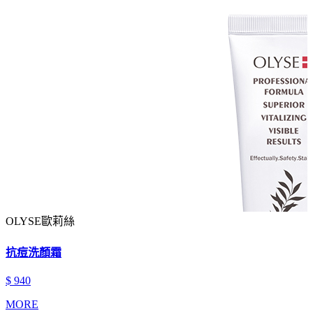
OLYSE歐莉絲
抗痘洗顏霜
$ 940
MORE