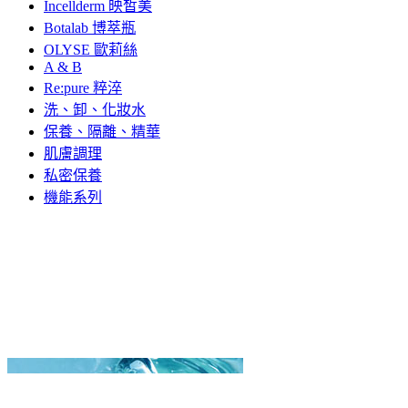
Incellderm 映皙美
Botalab 博萃瓶
OLYSE 歐莉絲
A & B
Re:pure 粹淬
洗、卸、化妝水
保養、隔離、精華
肌膚調理
私密保養
機能系列