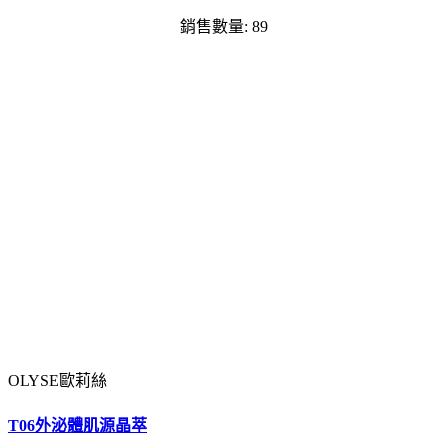
銷售數量: 89
OLYSE歐莉絲
T06外泌體肌源晶萃