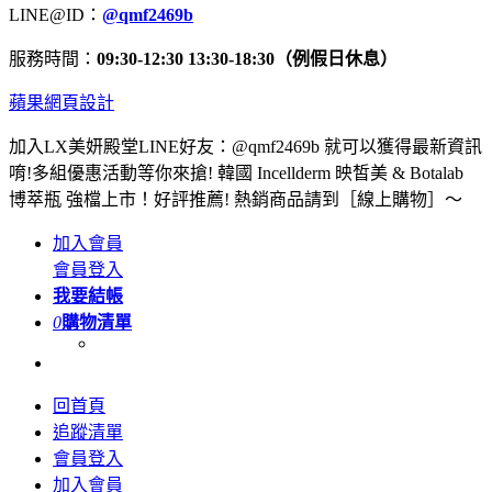
LINE@ID：
@qmf2469b
服務時間：
09:30-12:30 13:30-18:30（例假日休息）
蘋果網頁設計
加入LX美妍殿堂LINE好友：@qmf2469b 就可以獲得最新資訊
唷!多組優惠活動等你來搶! 韓國 Incellderm 映皙美 & Botalab
博萃瓶 強檔上市！好評推薦! 熱銷商品請到［線上購物］～
加入會員
會員登入
我要結帳
0
購物清單
回首頁
追蹤清單
會員登入
加入會員