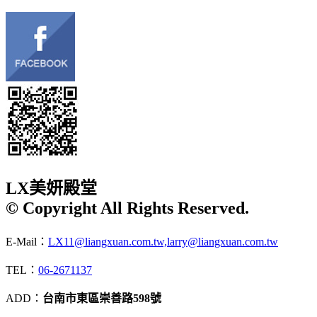
LX美妍殿堂
© Copyright All Rights Reserved.
E-Mail：
LX11@liangxuan.com.tw,larry@liangxuan.com.tw
TEL：
06-2671137
ADD：
台南市東區崇善路598號