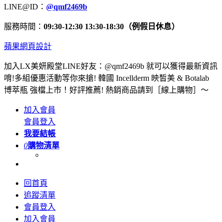
LINE@ID：
@qmf2469b
服務時間：
09:30-12:30 13:30-18:30（例假日休息）
蘋果網頁設計
加入LX美妍殿堂LINE好友：@qmf2469b 就可以獲得最新資訊
唷!多組優惠活動等你來搶! 韓國 Incellderm 映皙美 & Botalab
博萃瓶 強檔上市！好評推薦! 熱銷商品請到［線上購物］～
加入會員
會員登入
我要結帳
0
購物清單
回首頁
追蹤清單
會員登入
加入會員