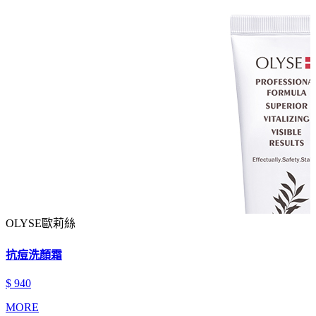
OLYSE歐莉絲
抗痘洗顏霜
$ 940
MORE