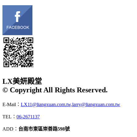
LX美妍殿堂
© Copyright All Rights Reserved.
E-Mail：
LX11@liangxuan.com.tw,larry@liangxuan.com.tw
TEL：
06-2671137
ADD：
台南市東區崇善路598號