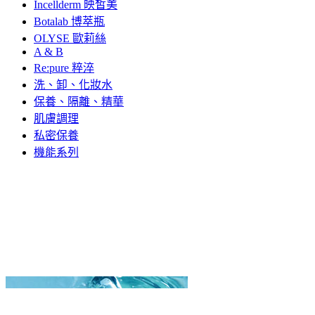
Incellderm 映皙美
Botalab 博萃瓶
OLYSE 歐莉絲
A & B
Re:pure 粹淬
洗、卸、化妝水
保養、隔離、精華
肌膚調理
私密保養
機能系列