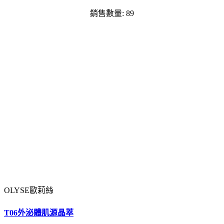
銷售數量: 89
OLYSE歐莉絲
T06外泌體肌源晶萃