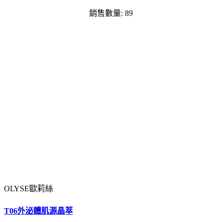
銷售數量: 89
OLYSE歐莉絲
T06外泌體肌源晶萃