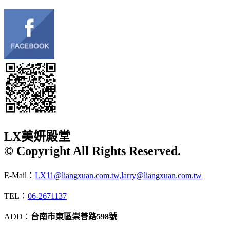
LX美妍殿堂
© Copyright All Rights Reserved.
E-Mail：
LX11@liangxuan.com.tw,larry@liangxuan.com.tw
TEL：
06-2671137
ADD：
台南市東區崇善路598號