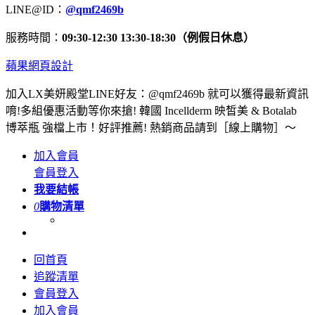
LINE@ID：
@qmf2469b
服務時間：
09:30-12:30 13:30-18:30（例假日休息）
蘋果網頁設計
加入LX美妍殿堂LINE好友：@qmf2469b 就可以獲得最新資訊
唷!多組優惠活動等你來搶! 韓國 Incellderm 映皙美 & Botalab
博萃瓶 強檔上市！好評推薦! 熱銷商品請到［線上購物］～
加入會員
會員登入
我要結帳
0
購物清單
回首頁
追蹤清單
會員登入
加入會員