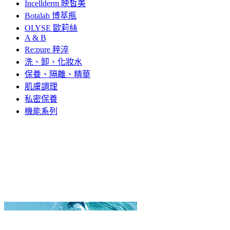
Incellderm 映皙美
Botalab 博萃瓶
OLYSE 歐莉絲
A & B
Re:pure 粹淬
洗、卸、化妝水
保養、隔離、精華
肌膚調理
私密保養
機能系列