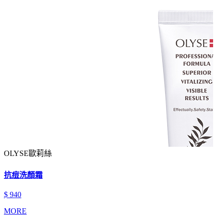
OLYSE歐莉絲
抗痘洗顏霜
$ 940
MORE