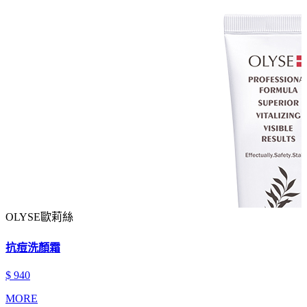
OLYSE歐莉絲
抗痘洗顏霜
$ 940
MORE