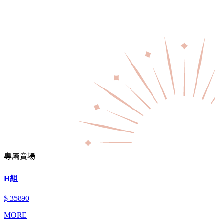
專屬賣場
H組
$ 35890
MORE