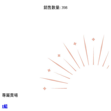
銷售數量: 398
專屬賣場
I組