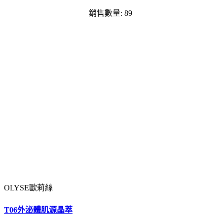
銷售數量: 89
OLYSE歐莉絲
T06外泌體肌源晶萃