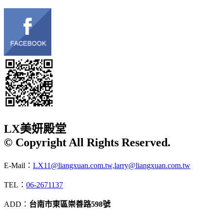
LX美妍殿堂
© Copyright All Rights Reserved.
E-Mail：
LX11@liangxuan.com.tw,larry@liangxuan.com.tw
TEL：
06-2671137
ADD：
台南市東區崇善路598號