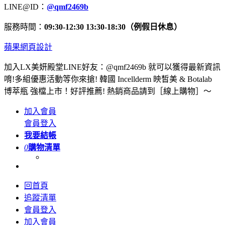
LINE@ID：
@qmf2469b
服務時間：
09:30-12:30 13:30-18:30（例假日休息）
蘋果網頁設計
加入LX美妍殿堂LINE好友：@qmf2469b 就可以獲得最新資訊
唷!多組優惠活動等你來搶! 韓國 Incellderm 映皙美 & Botalab
博萃瓶 強檔上市！好評推薦! 熱銷商品請到［線上購物］～
加入會員
會員登入
我要結帳
0
購物清單
回首頁
追蹤清單
會員登入
加入會員