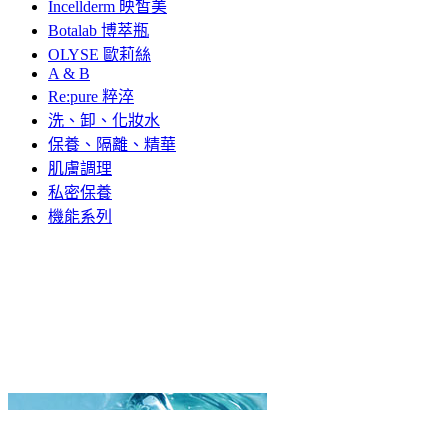
Incellderm 映皙美
Botalab 博萃瓶
OLYSE 歐莉絲
A & B
Re:pure 粹淬
洗、卸、化妝水
保養、隔離、精華
肌膚調理
私密保養
機能系列