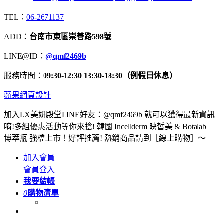
TEL：
06-2671137
ADD：
台南市東區崇善路598號
LINE@ID：
@qmf2469b
服務時間：
09:30-12:30 13:30-18:30（例假日休息）
蘋果網頁設計
加入LX美妍殿堂LINE好友：@qmf2469b 就可以獲得最新資訊
唷!多組優惠活動等你來搶! 韓國 Incellderm 映皙美 & Botalab
博萃瓶 強檔上市！好評推薦! 熱銷商品請到［線上購物］～
加入會員
會員登入
我要結帳
0
購物清單