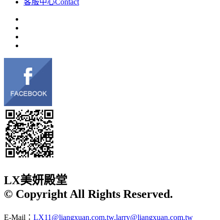
客服中心
Contact
LX美妍殿堂
© Copyright All Rights Reserved.
E-Mail：
LX11@liangxuan.com.tw,larry@liangxuan.com.tw