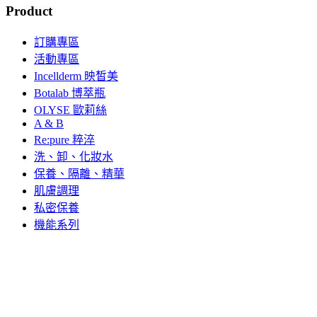
Product
訂購專區
活動專區
Incellderm 映皙美
Botalab 博萃瓶
OLYSE 歐莉絲
A & B
Re:pure 粹淬
洗、卸、化妝水
保養、隔離、精華
肌膚調理
私密保養
機能系列