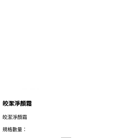
皎潔淨顏霜
皎潔淨顏霜
規格數量：