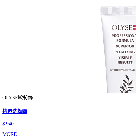
OLYSE歐莉絲
抗痘洗顏霜
$ 940
MORE