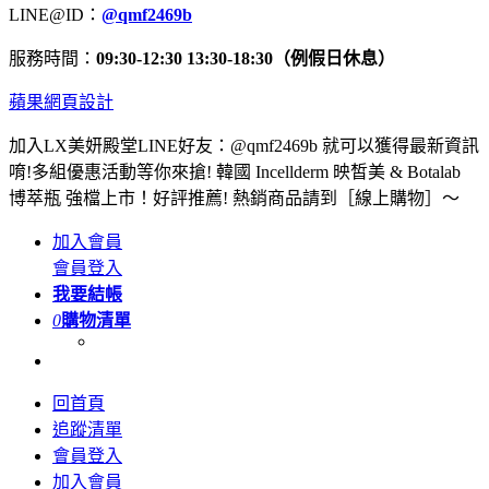
LINE@ID：
@qmf2469b
服務時間：
09:30-12:30 13:30-18:30（例假日休息）
蘋果網頁設計
加入LX美妍殿堂LINE好友：@qmf2469b 就可以獲得最新資訊
唷!多組優惠活動等你來搶! 韓國 Incellderm 映皙美 & Botalab
博萃瓶 強檔上市！好評推薦! 熱銷商品請到［線上購物］～
加入會員
會員登入
我要結帳
0
購物清單
回首頁
追蹤清單
會員登入
加入會員