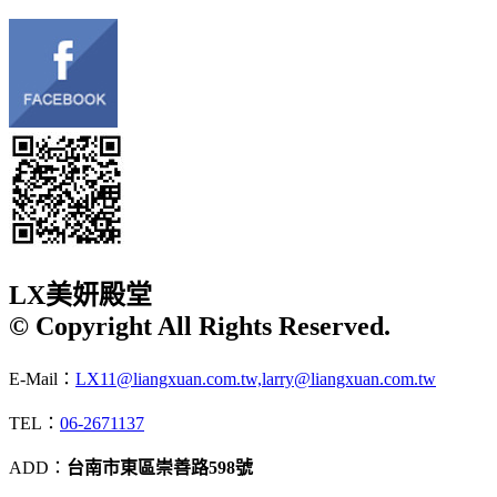
LX美妍殿堂
© Copyright All Rights Reserved.
E-Mail：
LX11@liangxuan.com.tw,larry@liangxuan.com.tw
TEL：
06-2671137
ADD：
台南市東區崇善路598號