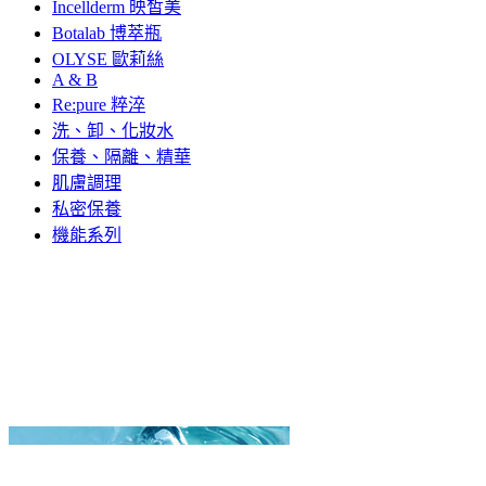
Incellderm 映皙美
Botalab 博萃瓶
OLYSE 歐莉絲
A & B
Re:pure 粹淬
洗、卸、化妝水
保養、隔離、精華
肌膚調理
私密保養
機能系列