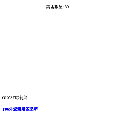
銷售數量: 89
OLYSE歐莉絲
T06外泌體肌源晶萃