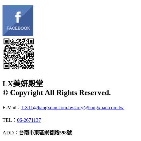
LX美妍殿堂
© Copyright All Rights Reserved.
E-Mail：
LX11@liangxuan.com.tw,larry@liangxuan.com.tw
TEL：
06-2671137
ADD：
台南市東區崇善路598號