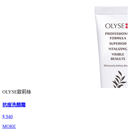
OLYSE歐莉絲
抗痘洗顏霜
$ 940
MORE