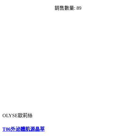
銷售數量: 89
OLYSE歐莉絲
T06外泌體肌源晶萃