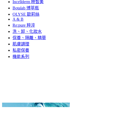
Incellderm 映皙美
Botalab 博萃瓶
OLYSE 歐莉絲
A & B
Re:pure 粹淬
洗、卸、化妝水
保養、隔離、精華
肌膚調理
私密保養
機能系列