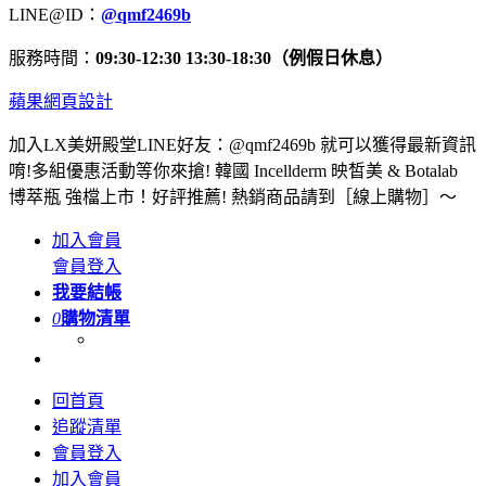
LINE@ID：
@qmf2469b
服務時間：
09:30-12:30 13:30-18:30（例假日休息）
蘋果網頁設計
加入LX美妍殿堂LINE好友：@qmf2469b 就可以獲得最新資訊
唷!多組優惠活動等你來搶! 韓國 Incellderm 映皙美 & Botalab
博萃瓶 強檔上市！好評推薦! 熱銷商品請到［線上購物］～
加入會員
會員登入
我要結帳
0
購物清單
回首頁
追蹤清單
會員登入
加入會員