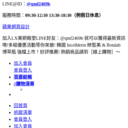
LINE@ID：
@qmf2469b
服務時間：
09:30-12:30 13:30-18:30（例假日休息）
蘋果網頁設計
加入LX美妍殿堂LINE好友：@qmf2469b 就可以獲得最新資訊
唷!多組優惠活動等你來搶! 韓國 Incellderm 映皙美 & Botalab
博萃瓶 強檔上市！好評推薦! 熱銷商品請到［線上購物］～
加入會員
會員登入
我要結帳
0
購物清單
回首頁
追蹤清單
會員登入
加入會員