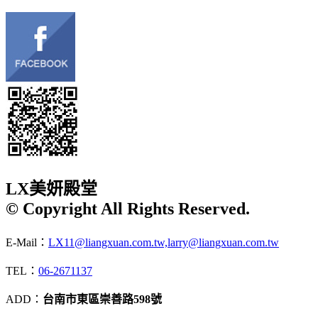
LX美妍殿堂
© Copyright All Rights Reserved.
E-Mail：
LX11@liangxuan.com.tw,larry@liangxuan.com.tw
TEL：
06-2671137
ADD：
台南市東區崇善路598號