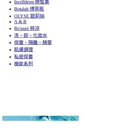
Incellderm 映皙美
Botalab 博萃瓶
OLYSE 歐莉絲
A & B
Re:pure 粹淬
洗、卸、化妝水
保養、隔離、精華
肌膚調理
私密保養
機能系列