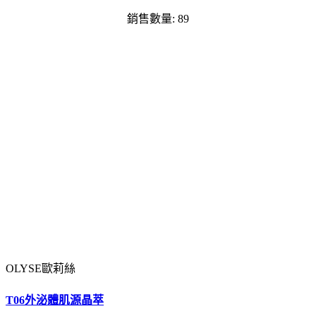
銷售數量: 89
OLYSE歐莉絲
T06外泌體肌源晶萃