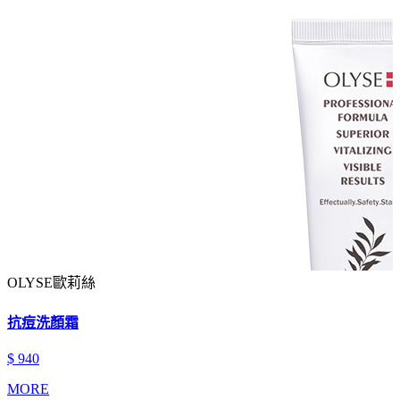
OLYSE歐莉絲
抗痘洗顏霜
$ 940
MORE