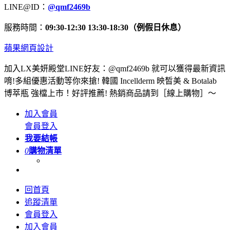
LINE@ID：
@qmf2469b
服務時間：
09:30-12:30 13:30-18:30（例假日休息）
蘋果網頁設計
加入LX美妍殿堂LINE好友：@qmf2469b 就可以獲得最新資訊
唷!多組優惠活動等你來搶! 韓國 Incellderm 映皙美 & Botalab
博萃瓶 強檔上市！好評推薦! 熱銷商品請到［線上購物］～
加入會員
會員登入
我要結帳
0
購物清單
回首頁
追蹤清單
會員登入
加入會員