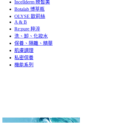
Incellderm 映皙美
Botalab 博萃瓶
OLYSE 歐莉絲
A & B
Re:pure 粹淬
洗、卸、化妝水
保養、隔離、精華
肌膚調理
私密保養
機能系列