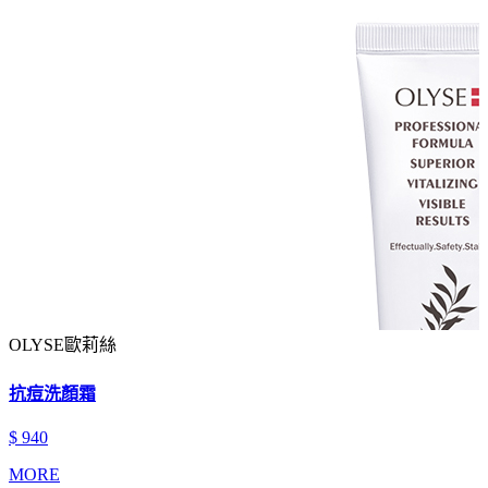
OLYSE歐莉絲
抗痘洗顏霜
$ 940
MORE