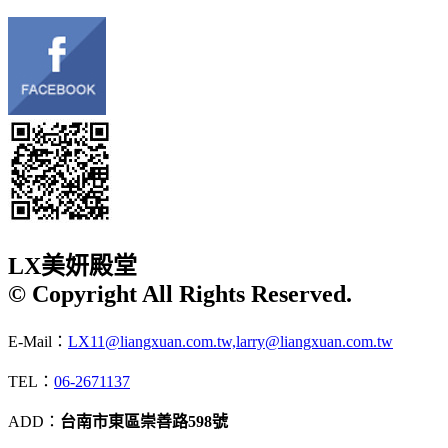
LX美妍殿堂
© Copyright All Rights Reserved.
E-Mail：
LX11@liangxuan.com.tw,larry@liangxuan.com.tw
TEL：
06-2671137
ADD：
台南市東區崇善路598號