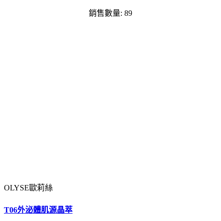
銷售數量: 89
OLYSE歐莉絲
T06外泌體肌源晶萃