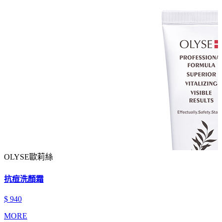
OLYSE歐莉絲
抗痘洗顏霜
$ 940
MORE