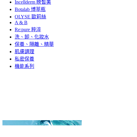
Incellderm 映皙美
Botalab 博萃瓶
OLYSE 歐莉絲
A & B
Re:pure 粹淬
洗、卸、化妝水
保養、隔離、精華
肌膚調理
私密保養
機能系列