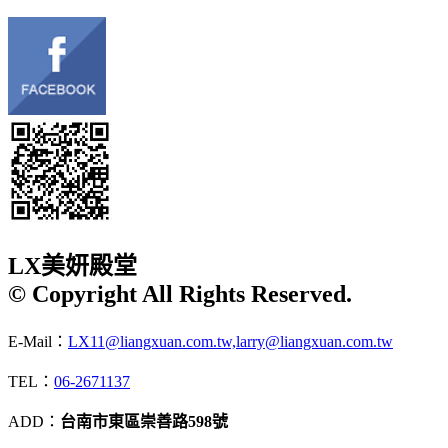
LX美妍殿堂
© Copyright All Rights Reserved.
E-Mail：
LX11@liangxuan.com.tw,larry@liangxuan.com.tw
TEL：
06-2671137
ADD：
台南市東區崇善路598號