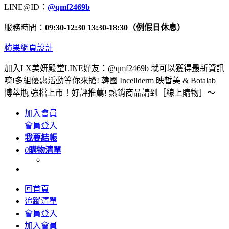
LINE@ID：
@qmf2469b
服務時間：
09:30-12:30 13:30-18:30（例假日休息）
蘋果網頁設計
加入LX美妍殿堂LINE好友：@qmf2469b 就可以獲得最新資訊
唷!多組優惠活動等你來搶! 韓國 Incellderm 映皙美 & Botalab
博萃瓶 強檔上市！好評推薦! 熱銷商品請到［線上購物］～
加入會員
會員登入
我要結帳
0
購物清單
回首頁
追蹤清單
會員登入
加入會員