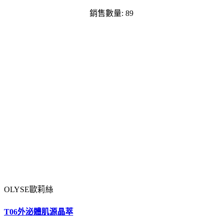
銷售數量: 89
OLYSE歐莉絲
T06外泌體肌源晶萃