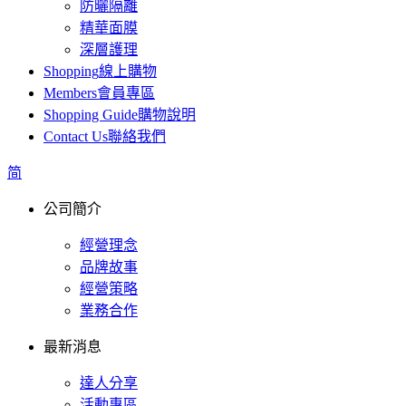
防曬隔離
精華面膜
深層護理
Shopping
線上購物
Members
會員專區
Shopping Guide
購物說明
Contact Us
聯絡我們
简
公司簡介
經營理念
品牌故事
經營策略
業務合作
最新消息
達人分享
活動專區