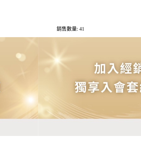
銷售數量: 41