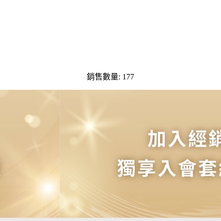
銷售數量: 177