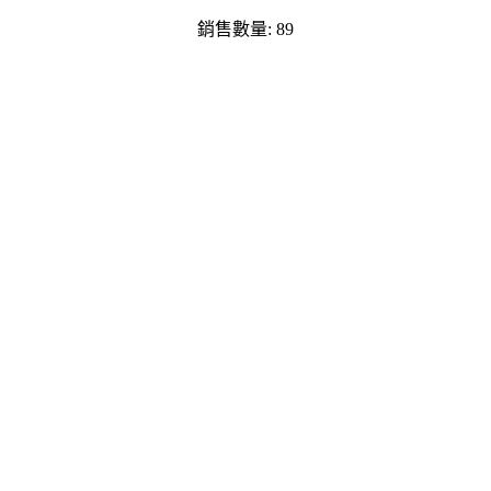
銷售數量: 89