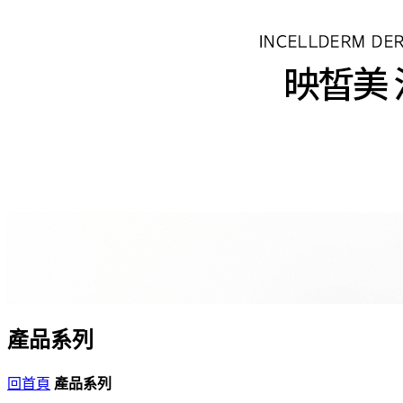
產品系列
回首頁
產品系列