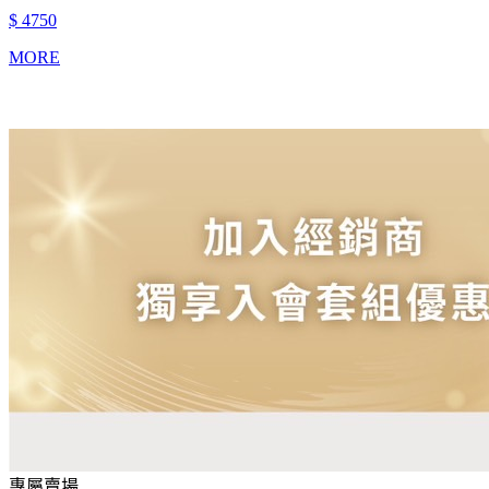
$ 4750
MORE
專屬賣場