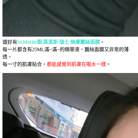
還好有
St.Moritz聖.莫里斯 瑞士 煥膚蠶絲面膜
，
每一片都含有25ML滿~滿~的精華液，蠶絲面膜又非常的薄
透，
每一寸的肌膚貼合，
都能感覺到肌膚在喝水一樣
。