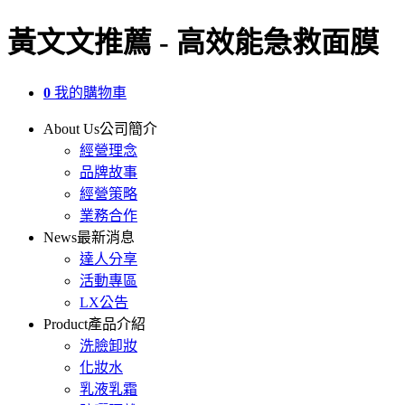
黃文文推薦 - 高效能急救面膜
0
我的購物車
About Us
公司簡介
經營理念
品牌故事
經營策略
業務合作
News
最新消息
達人分享
活動專區
LX公告
Product
產品介紹
洗臉卸妝
化妝水
乳液乳霜