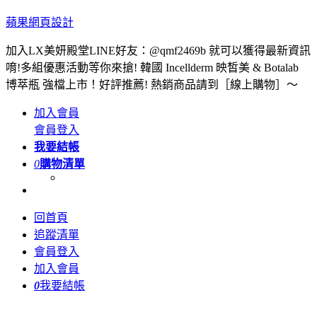
蘋果網頁設計
加入LX美妍殿堂LINE好友：@qmf2469b 就可以獲得最新資訊
唷!多組優惠活動等你來搶! 韓國 Incellderm 映皙美 & Botalab
博萃瓶 強檔上市！好評推薦! 熱銷商品請到［線上購物］～
加入會員
會員登入
我要結帳
0
購物清單
回首頁
追蹤清單
會員登入
加入會員
0
我要結帳