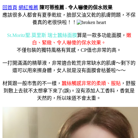
回首頁
網紅推薦
陳可蒂推薦 - 令人嚇傻的保水效果
應該很多人都會有夏季乾紋，臉部又油又乾的肌膚問題，不保
養真的老很快啦！！
St.Moritz聖.莫里斯 瑞士蠶絲面膜
算是一款多功能面膜，
嫩
白、緊緻、令人嚇傻的保水效果。
不僅包裝的獨特風格有質感，CP值也非常的高。
一打開滿滿的精華液，非常適合乾荒非常缺水的肌膚～剩下的
還可以用來擦身體，女人就是沒有面膜會枯萎啦～～
材質跟一般市售的不一樣，
蠶絲觸感非常的柔順、服貼
，舒服
到敷上去就不太想拿下來了(誤)。沒有添加人工香料，香氣是
天然的，所以味道不會太重。