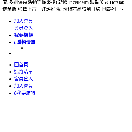
唷!多組優惠活動等你來搶! 韓國 Incellderm 映皙美 & Botalab
博萃瓶 強檔上市！好評推薦! 熱銷商品請到［線上購物］～
加入會員
會員登入
我要結帳
0
購物清單
回首頁
追蹤清單
會員登入
加入會員
0
我要結帳