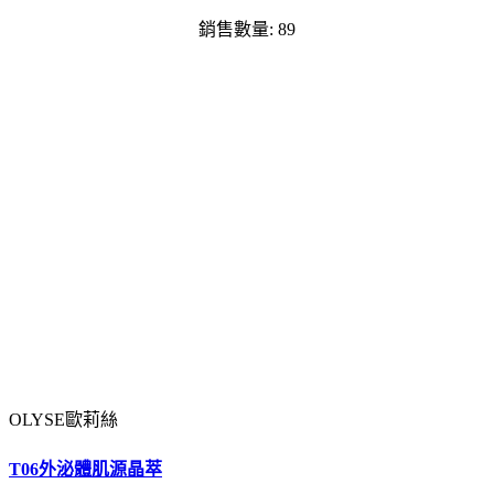
銷售數量: 89
OLYSE歐莉絲
T06外泌體肌源晶萃