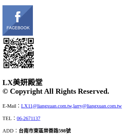
LX美妍殿堂
© Copyright All Rights Reserved.
E-Mail：
LX11@liangxuan.com.tw,larry@liangxuan.com.tw
TEL：
06-2671137
ADD：
台南市東區崇善路598號