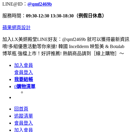
LINE@ID：
@qmf2469b
服務時間：
09:30-12:30 13:30-18:30（例假日休息）
蘋果網頁設計
加入LX美妍殿堂LINE好友：@qmf2469b 就可以獲得最新資訊
唷!多組優惠活動等你來搶! 韓國 Incellderm 映皙美 & Botalab
博萃瓶 強檔上市！好評推薦! 熱銷商品請到［線上購物］～
加入會員
會員登入
我要結帳
0
購物清單
回首頁
追蹤清單
會員登入
加入會員