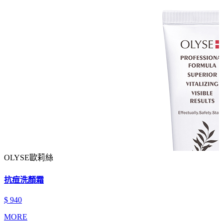
OLYSE歐莉絲
抗痘洗顏霜
$ 940
MORE