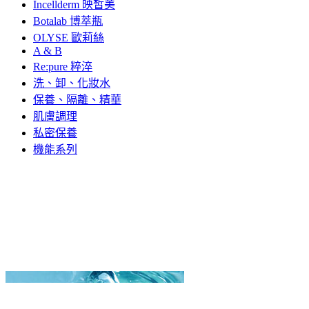
Incellderm 映皙美
Botalab 博萃瓶
OLYSE 歐莉絲
A & B
Re:pure 粹淬
洗、卸、化妝水
保養、隔離、精華
肌膚調理
私密保養
機能系列